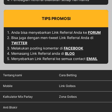
TIPS PROMOSI
Anda bisa menyebarkan Link Referral Anda ke
FORUM
Bisa juga dengan men-tweet Link Referral Anda di
TWITTER
Melakukan posting komentar di
FACEBOOK
Memasang Link Referral anda di
BLOG
Menyebarkan Link Referral ke semua contact
EMAIL
Tentang kami
Cara Betting
Mobile
Link Golbos
Kalkulator Mix Parlay
Zona Golbos
Anti Blokir