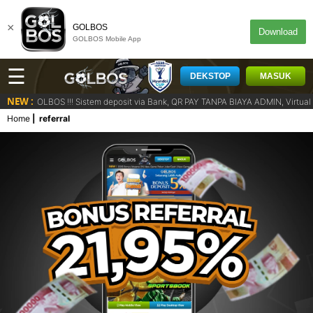
×
GOLBOS
Download
GOLBOS Mobile App
☰
DEKSTOP
MASUK
NEW :
ng Di GOLBOS !!! Sistem deposit via Bank, QR PAY TANPA BIAYA ADMIN, Virtua
Home
referral