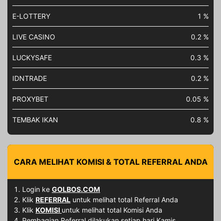
E-LOTTERY
1 %
LIVE CASINO
0.2 %
LUCKYSAFE
0.3 %
IDNTRADE
0.2 %
PROXYBET
0.05 %
TEMBAK IKAN
0.8 %
CARA MELIHAT KOMISI & TOTAL REFERRAL ANDA
Login ke
GOLBOS.COM
Klik
REFERRAL
untuk melihat total Referral Anda
Klik
KOMISI
untuk melihat total Komisi Anda
Pembagian Referral dilakukan setiap hari Kamis