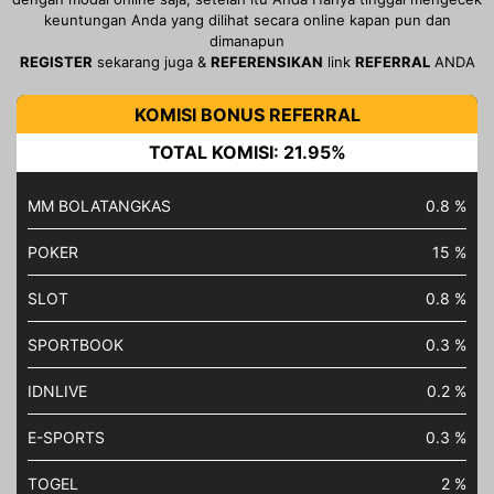
keuntungan Anda yang dilihat secara online kapan pun dan
dimanapun
REGISTER
sekarang juga &
REFERENSIKAN
link
REFERRAL
ANDA
KOMISI BONUS REFERRAL
TOTAL KOMISI: 21.95%
MM BOLATANGKAS
0.8 %
POKER
15 %
SLOT
0.8 %
SPORTBOOK
0.3 %
IDNLIVE
0.2 %
E-SPORTS
0.3 %
TOGEL
2 %