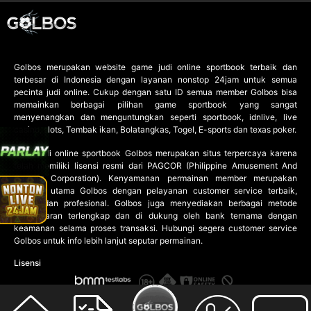
Golbos
merupakan website game judi online sportbook terbaik dan
terbesar di Indonesia dengan layanan nonstop 24jam untuk semua
pecinta judi online. Cukup dengan satu ID semua member Golbos bisa
memainkan berbagai pilihan game sportbook yang sangat
menyenangkan dan menguntungkan seperti sportbook, idnlive, live
casino, slots, Tembak ikan, Bolatangkas, Togel, E-sports dan texas poker.
Agen judi
online sportbook Golbos merupakan situs terpercaya karena
telah memiliki lisensi resmi dari PAGCOR (Philippine Amusement And
Gaming Corporation). Kenyamanan permainan member merupakan
prioritas utama Golbos dengan pelayanan customer service terbaik,
ramah dan profesional. Golbos juga menyediakan berbagai metode
pembayaran terlengkap dan di dukung oleh bank ternama dengan
keamanan selama proses transaksi. Hubungi segera customer service
Golbos untuk info lebih lanjut seputar permainan.
Lisensi
Copyright © GOLBOS. Hak cipta dilindungi