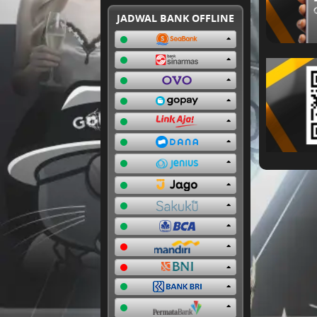
JADWAL BANK OFFLINE